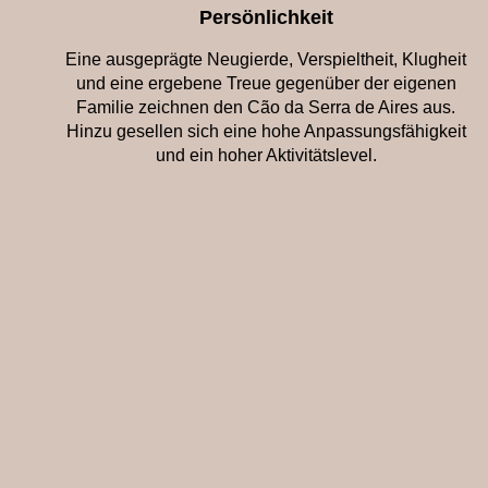
Persönlichkeit
Eine ausgeprägte Neugierde, Verspieltheit, Klugheit
und eine ergebene Treue gegenüber der eigenen
Familie zeichnen den Cão da Serra de Aires aus.
Hinzu gesellen sich eine hohe Anpassungsfähigkeit
und ein hoher Aktivitätslevel.
Vorlieben, Erziehung und Pflege
Nachts erreicht die Wachsamkeit des Cão da Serra
de Aires ihren Höhepunkt. Fremden gegenüber ist er
rund um die Uhr zurückhaltend. Seinem flinken Auge
entgeht nichts und er arbeitet für sein Leben gerne.
Deshalb bietet sich die Rasse auch für die
verschiedenen Sparten des Hundesports an. Sei es
Agility, Dog Dance, Obedience oder Trick Dogging:
ein Cão da Serra de Aires ist überall mit
Begeisterung dabei. Da der Cão da Serra de Aires
trotz seines vordergründigen Selbstbewusstseins
über ein empfindsames Gemüt verfügt, sollte seine